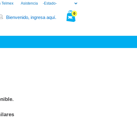
n Telmex
Asistencia
0
Bienvenido, ingresa aquí.
Tu bolsa está vacía.
nible.
ilares