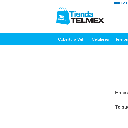
800 123
Cobertura WiFi
Celulares
Teléfo
En es
Te s