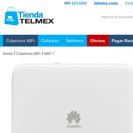
telmex.com
800 123 2222
Fact
Cobertura WiFi
Celulares
Teléfonos
Ofertas
Pagar Rec
/
/
Home
Cobertura WiFi
WiFi 7