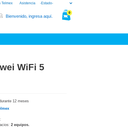
n Telmex
Asistencia
0
Bienvenido, ingresa aquí.
Tu bolsa está vacía.
wei WiFi 5
durante 12 meses
elmex
:
pacios:
2 equipos.