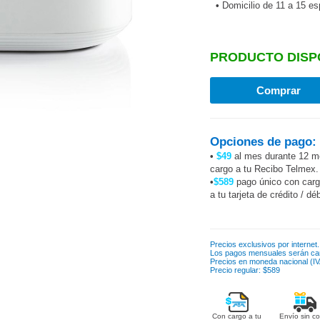
•
Domicilio de 11 a 15 e
PRODUCTO DISP
Opciones de pago:
•
$49
al mes durante 12 m
cargo a tu Recibo Telmex.
•
$589
pago único con car
a tu tarjeta de crédito / dé
Precios exclusivos por internet.
Los pagos mensuales serán ca
Precios en moneda nacional (IVA
Precio regular: $589
Con cargo a tu
Envío sin co