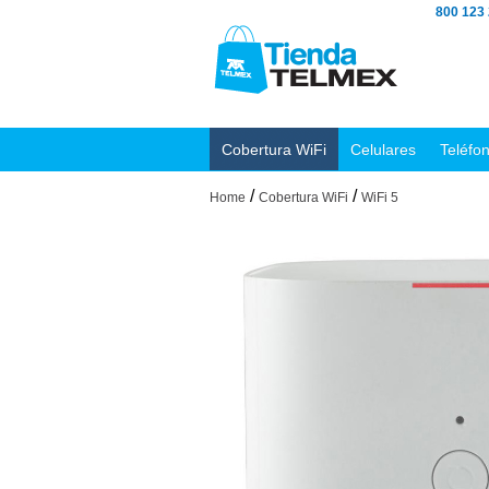
800 123
Cobertura WiFi
Celulares
Teléfo
/
/
Home
Cobertura WiFi
WiFi 5