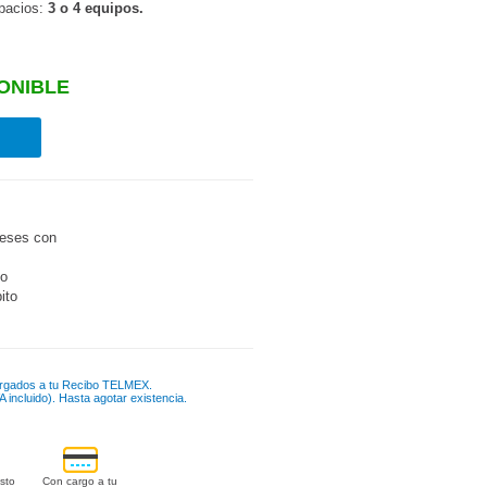
spacios:
3 o 4 equipos.
ONIBLE
eses con
go
bito
rgados a tu Recibo TELMEX.
 incluido). Hasta agotar existencia.
sto
Con cargo a tu