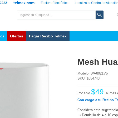
telmex.com
 2222
Factura Electrónica
Localiza tu Centro de Atenció
nos
Ofertas
Pagar Recibo Telmex
Mesh Hua
Modelo: WA8021V5
SKU: 1054743
$49
Por solo
al mes 
Con cargo a tu Recibo T
Considera esta sugerencia
•
Domicilio de 4 a 10 es