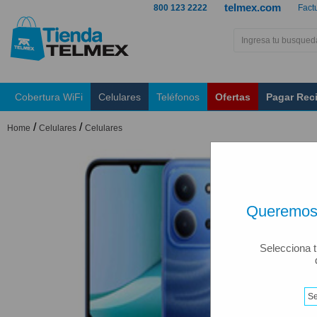
telmex.com
800 123 2222
Fact
Cobertura WiFi
Celulares
Teléfonos
Ofertas
Pagar Rec
/
/
Home
Celulares
Celulares
Queremos 
Selecciona t