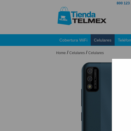
800 123
Cobertura WiFi
Celulares
Teléfo
/
/
Home
Celulares
Celulares