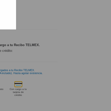
ONIBLE
argo a tu Recibo TELMEX.
e crédito:
rgados a tu Recibo TELMEX.
 incluido). Hasta agotar existencia.
sto
Con cargo a tu
tarjeta de
crédito