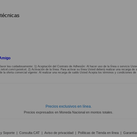
 técnicas
 Amigo
favor lea cuidadosamente: 1) Aceptación del Contrato de Adhesión: Al hacer uso de la línea o servicio Uste
lcel.com/cpstelcel. 2) Activación de la línea: Para activar su línea Usted deberá realizar una recarga de s
de la oferta comercial vigente: Al realizar una recarga de saldo Usted Acepta los términos y condiciones de 
Precios exclusivos en línea.
Precios expresados en Moneda Nacional en montos totales.
 y Soporte
|
Consulta CAT
|
Aviso de privacidad
|
Políticas de Tienda en línea
|
Garantía