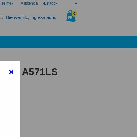
n Telmex
Asistencia
0
Bienvenido, ingresa aquí.
Tu bolsa está vacía.
P 5S A571LS
×
ro
elmex