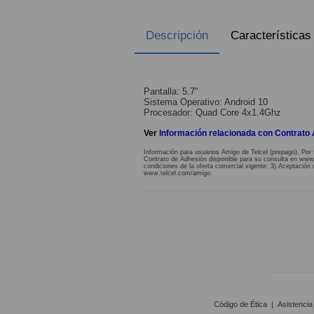
Descripción
Características
Pantalla: 5.7"
Sistema Operativo: Android 10
Procesador: Quad Core 4x1.4Ghz
Ver
Información relacionada con Contrato
Información para usuarios Amigo de Telcel (prepago). Por 
Contrato de Adhesión disponible para su consulta en www.te
condiciones de la oferta comercial vigente. 3) Aceptación 
www.telcel.com/amigo.
Código de Ética
|
Asistencia