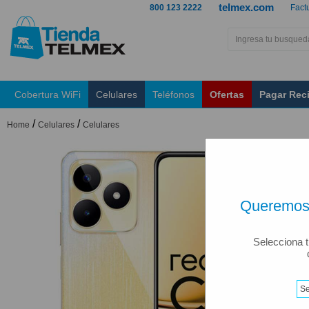
telmex.com
800 123 2222
Fact
Cobertura WiFi
Celulares
Teléfonos
Ofertas
Pagar Rec
/
/
Home
Celulares
Celulares
Queremos 
Selecciona t