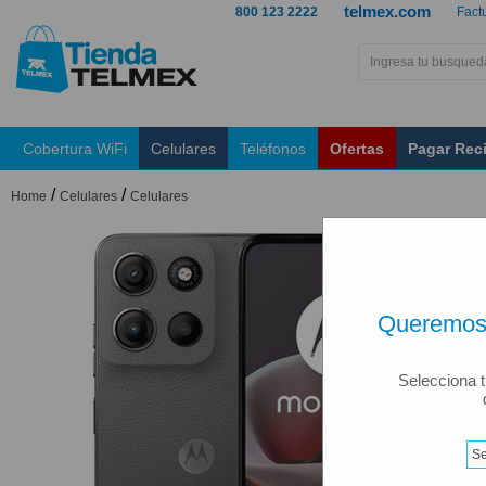
telmex.com
800 123 2222
Fact
Cobertura WiFi
Celulares
Teléfonos
Ofertas
Pagar Rec
/
/
Home
Celulares
Celulares
Queremos 
Selecciona t