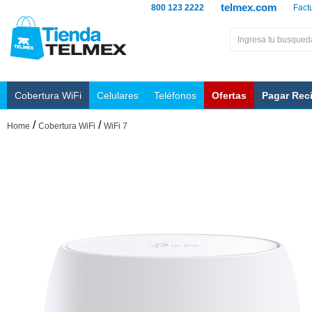
telmex.com
800 123 2222
Fact
Cobertura WiFi
Celulares
Teléfonos
Ofertas
Pagar Rec
/
/
Home
Cobertura WiFi
WiFi 7