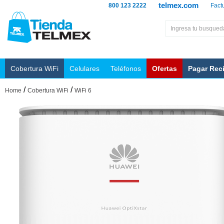
telmex.com
800 123 2222
Fact
Cobertura WiFi
Celulares
Teléfonos
Ofertas
Pagar Rec
/
/
Home
Cobertura WiFi
WiFi 6