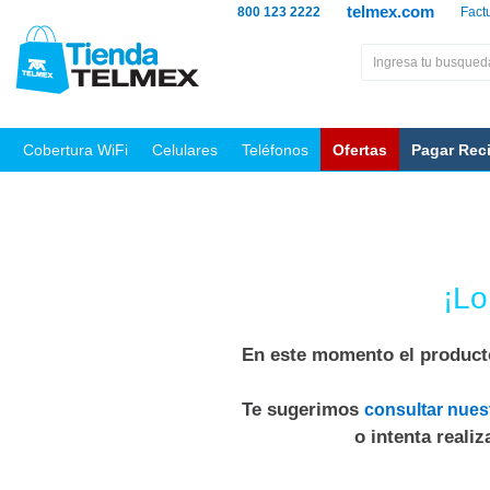
telmex.com
800 123 2222
Fact
Cobertura WiFi
Celulares
Teléfonos
Ofertas
Pagar Rec
¡Lo
En este momento el producto
Te sugerimos
consultar nues
o intenta reali