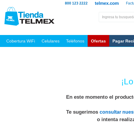
telmex.com
800 123 2222
Fact
Cobertura WiFi
Celulares
Teléfonos
Ofertas
Pagar Rec
¡Lo
En este momento el producto
Te sugerimos
consultar nues
o intenta reali