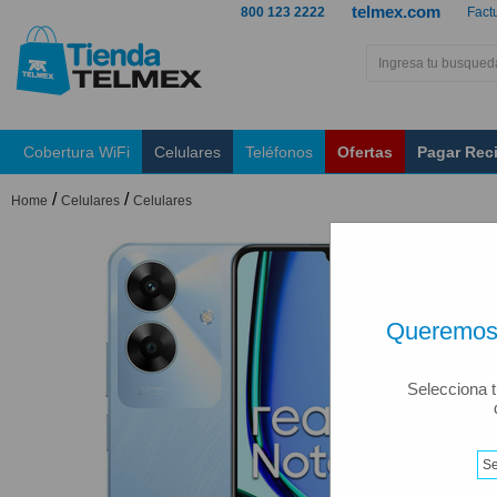
telmex.com
800 123 2222
Fact
Cobertura WiFi
Celulares
Teléfonos
Ofertas
Pagar Rec
/
/
Home
Celulares
Celulares
Queremos 
Selecciona t