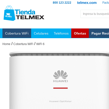
telmex.com
800 123 2222
Fact
Cobertura WiFi
Celulares
Teléfonos
Ofertas
Pagar Rec
/
/
Home
Cobertura WiFi
WiFi 6