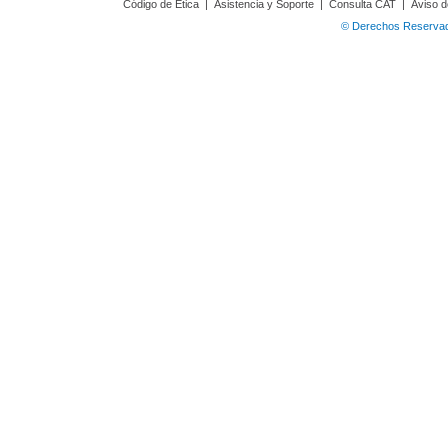
Código de Ética
|
Asistencia y Soporte
|
Consulta CAT
|
Aviso d
© Derechos Reservado