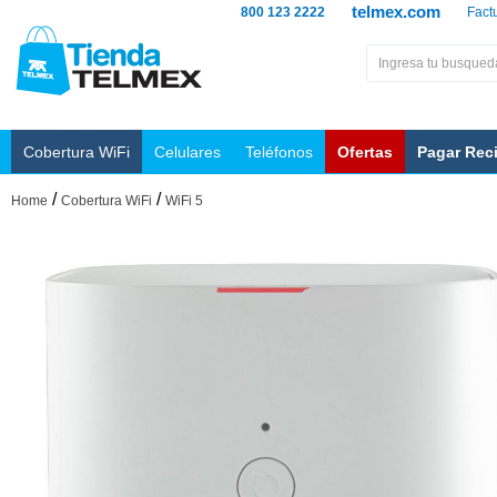
telmex.com
800 123 2222
Fact
Cobertura WiFi
Celulares
Teléfonos
Ofertas
Pagar Rec
/
/
Home
Cobertura WiFi
WiFi 5