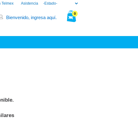
n Telmex
Asistencia
0
Bienvenido, ingresa aquí.
Tu bolsa está vacía.
nible.
ilares