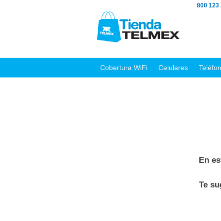
800 123
Cobertura WiFi
Celulares
Teléfo
En es
Te s