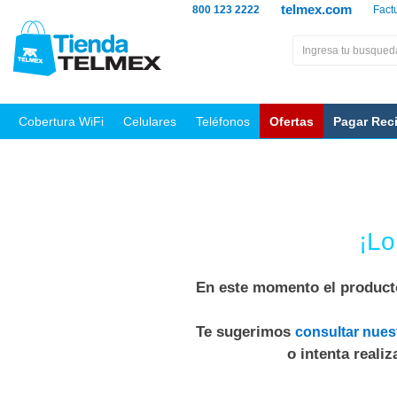
telmex.com
800 123 2222
Fact
Cobertura WiFi
Celulares
Teléfonos
Ofertas
Pagar Rec
¡Lo
En este momento el producto
Te sugerimos
consultar nues
o intenta reali