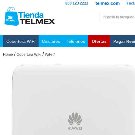
telmex.com
800 123 2222
Fact
Cobertura WiFi
Celulares
Teléfonos
Ofertas
Pagar Rec
/
/
Home
Cobertura WiFi
WiFi 7