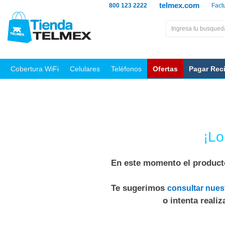
telmex.com
800 123 2222
Fact
Cobertura WiFi
Celulares
Teléfonos
Ofertas
Pagar Rec
¡Lo
En este momento el producto
Te sugerimos
consultar nues
o intenta reali