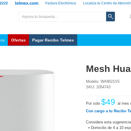
telmex.com
 2222
Factura Electrónica
Localiza tu Centro de Atenció
nos
Ofertas
Pagar Recibo Telmex
Mesh Hua
Modelo: WA8021V5
SKU: 1054743
$49
Por solo
al mes 
Con cargo a tu Recibo T
Considera esta sugerencia
•
Domicilio de 4 a 10 es