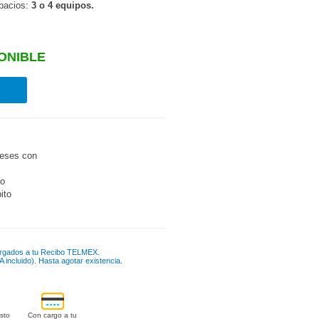
spacios:
3 o 4 equipos.
ONIBLE
eses con
go
bito
rgados a tu Recibo TELMEX.
 incluido). Hasta agotar existencia.
sto
Con cargo a tu