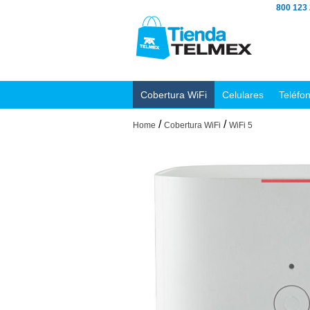
800 123
Cobertura WiFi
Celulares
Teléfo
/
/
Home
Cobertura WiFi
WiFi 5