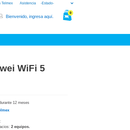
n Telmex
Asistencia
0
Bienvenido, ingresa aquí.
Tu bolsa está vacía.
wei WiFi 5
durante 12 meses
elmex
:
pacios:
2 equipos.