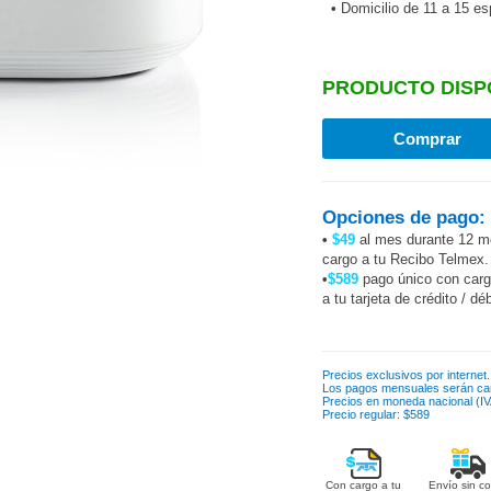
•
Domicilio de 11 a 15 e
PRODUCTO DISP
Opciones de pago:
•
$49
al mes durante 12 m
cargo a tu Recibo Telmex.
•
$589
pago único con car
a tu tarjeta de crédito / dé
Precios exclusivos por internet.
Los pagos mensuales serán ca
Precios en moneda nacional (IVA
Precio regular: $589
Con cargo a tu
Envío sin co