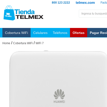
telmex.com
800 123 2222
Fact
Cobertura WiFi
Celulares
Teléfonos
Ofertas
Pagar Rec
/
/
Home
Cobertura WiFi
WiFi 7