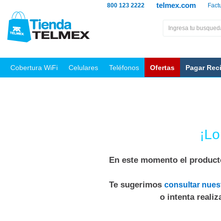
telmex.com
800 123 2222
Fact
Cobertura WiFi
Celulares
Teléfonos
Ofertas
Pagar Rec
¡Lo
En este momento el producto
Te sugerimos
consultar nues
o intenta reali