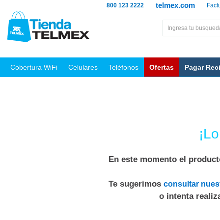
telmex.com
800 123 2222
Fact
Cobertura WiFi
Celulares
Teléfonos
Ofertas
Pagar Rec
¡Lo
En este momento el producto
Te sugerimos
consultar nues
o intenta reali