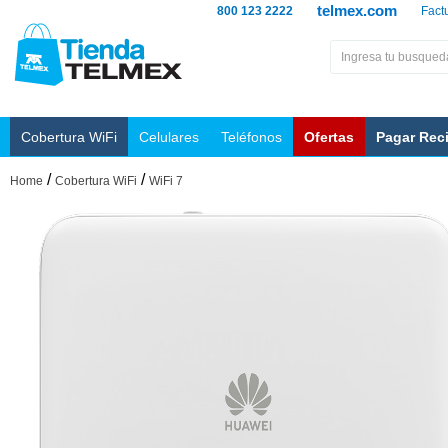
telmex.com
800 123 2222
Fact
Cobertura WiFi
Celulares
Teléfonos
Ofertas
Pagar Rec
/
/
Home
Cobertura WiFi
WiFi 7