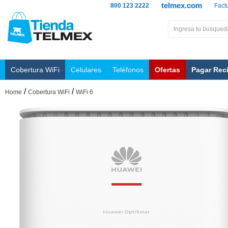
telmex.com
800 123 2222
Fact
Cobertura WiFi
Celulares
Teléfonos
Ofertas
Pagar Rec
/
/
Home
Cobertura WiFi
WiFi 6