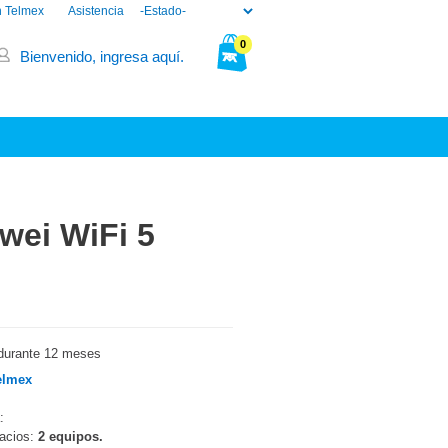
n Telmex
Asistencia
0
Bienvenido, ingresa aquí.
Tu bolsa está vacía.
wei WiFi 5
durante 12 meses
elmex
:
pacios:
2 equipos.