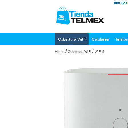
800 123
Cobertura WiFi
Celulares
Teléfo
/
/
Home
Cobertura WiFi
WiFi 5