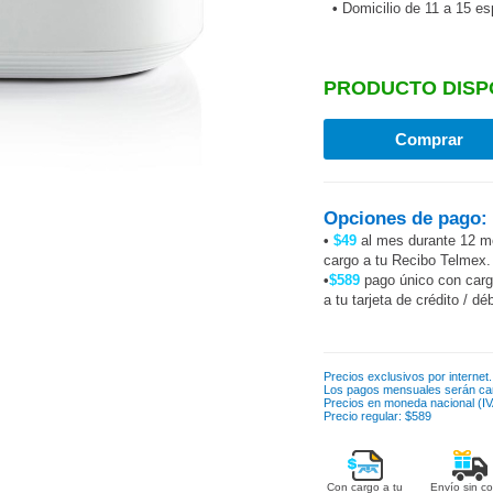
•
Domicilio de 11 a 15 e
PRODUCTO DISP
Opciones de pago:
•
$49
al mes durante 12 m
cargo a tu Recibo Telmex.
•
$589
pago único con car
a tu tarjeta de crédito / dé
Precios exclusivos por internet.
Los pagos mensuales serán ca
Precios en moneda nacional (IVA
Precio regular: $589
Con cargo a tu
Envío sin co