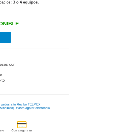
spacios:
3 o 4 equipos.
ONIBLE
eses con
go
bito
rgados a tu Recibo TELMEX.
 incluido). Hasta agotar existencia.
sto
Con cargo a tu