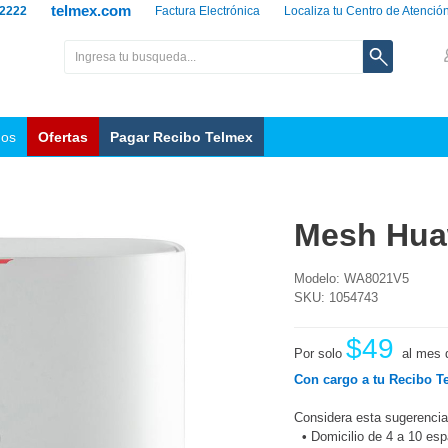
telmex.com
 2222
Factura Electrónica
Localiza tu Centro de Atenció
nos
Ofertas
Pagar Recibo Telmex
Mesh Hua
Modelo: WA8021V5
SKU: 1054743
$49
Por solo
al mes 
Con cargo a tu Recibo T
Considera esta sugerencia
•
Domicilio de 4 a 10 es