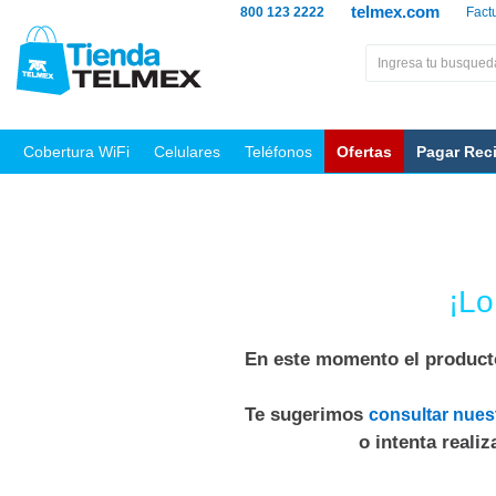
telmex.com
800 123 2222
Fact
Cobertura WiFi
Celulares
Teléfonos
Ofertas
Pagar Rec
¡Lo
En este momento el producto
Te sugerimos
consultar nues
o intenta reali