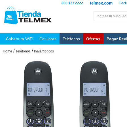
telmex.com
800 123 2222
Fact
Cobertura WiFi
Celulares
Teléfonos
Ofertas
Pagar Rec
/
/
Home
Teléfonos
Inalámbricos