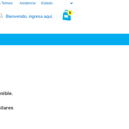
n Telmex
Asistencia
0
Bienvenido, ingresa aquí.
Tu bolsa está vacía.
nible.
ilares