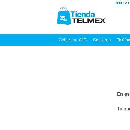
800 123
Cobertura WiFi
Celulares
Teléfo
En es
Te s