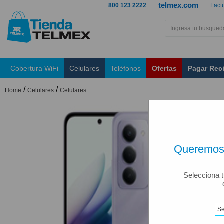
telmex.com
800 123 2222
Fact
Cobertura WiFi
Celulares
Teléfonos
Ofertas
Pagar Rec
/
/
Home
Celulares
Celulares
Queremos 
Selecciona t