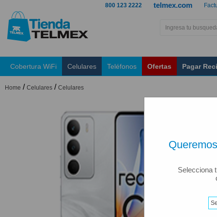
telmex.com
800 123 2222
Fact
Cobertura WiFi
Celulares
Teléfonos
Ofertas
Pagar Rec
/
/
Home
Celulares
Celulares
Queremos 
Selecciona t