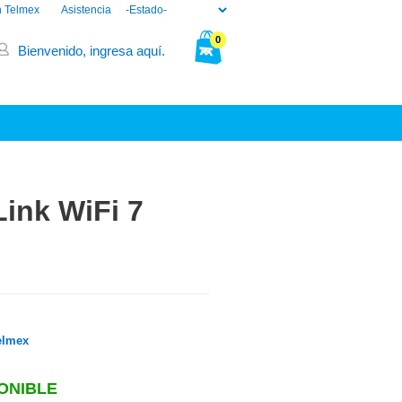
n Telmex
Asistencia
0
Bienvenido, ingresa aquí.
Tu bolsa está vacía.
ink WiFi 7
elmex
ONIBLE