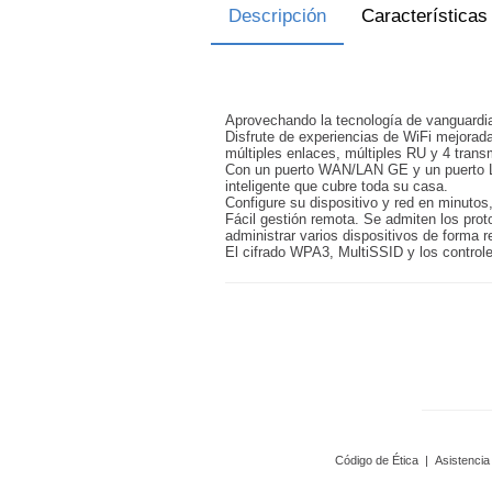
Descripción
Características
Aprovechando la tecnología de vanguardia
Disfrute de experiencias de WiFi mejora
múltiples enlaces, múltiples RU y 4 tran
Con un puerto WAN/LAN GE y un puerto LAN
inteligente que cubre toda su casa.
Configure su dispositivo y red en minutos,
Fácil gestión remota. Se admiten los pro
administrar varios dispositivos de forma 
El cifrado WPA3, MultiSSID y los control
Código de Ética
|
Asistencia