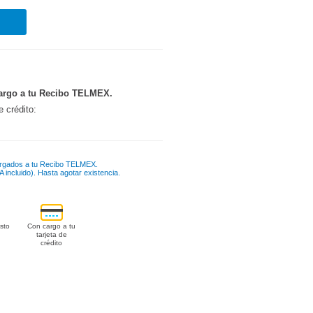
argo a tu Recibo TELMEX.
e crédito:
rgados a tu Recibo TELMEX.
 incluido). Hasta agotar existencia.
sto
Con cargo a tu
tarjeta de
crédito