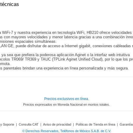
 técnicas
 WiFi-7 y nuestra experiencia en tecnología WiFi, HB210 ofrece velocidades
das con mayores velocidades y menor latencia gracias a una combinación in
smisiones espaciales simultáneas.
 GE, puede disfrutar de acceso a Internet gigabit, conexiones cableadas r
 ya sea que prefiera la poderosa aplicación Aginet o la interfaz web intuitiva
tocolos TR069/ TR369 y TAUC (TPLink Aginet Unified Cloud), por lo que los p
remota.
es parentales brindan una experiencia en línea personalizada y más segura.
Precios exclusivos en línea.
Precios expresados en Moneda Nacional en montos totales.
 y Soporte
|
Consulta CAT
|
Aviso de privacidad
|
Políticas de Tienda en línea
|
Garantía
© Derechos Reservados, Teléfonos de México S.A.B. de C.V.