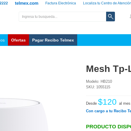
telmex.com
 2222
Factura Electrónica
Localiza tu Centro de Atenció
nos
Ofertas
Pagar Recibo Telmex
Mesh Tp-L
Modelo: HB210
SKU: 1055115
$120
Desde
al mes
Con cargo a tu Recibo T
PRODUCTO DISP