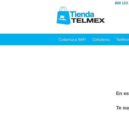
800 123
Cobertura WiFi
Celulares
Teléfo
En es
Te s