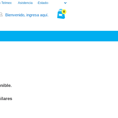
n Telmex
Asistencia
0
Bienvenido, ingresa aquí.
Tu bolsa está vacía.
nible.
ilares