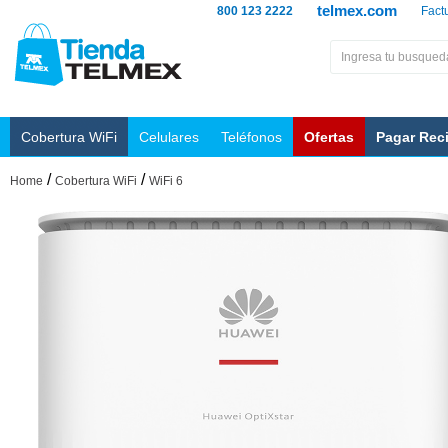
telmex.com
800 123 2222
Fact
Cobertura WiFi
Celulares
Teléfonos
Ofertas
Pagar Rec
/
/
Home
Cobertura WiFi
WiFi 6