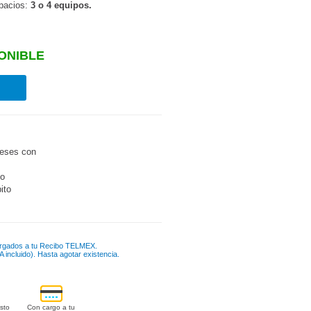
spacios:
3 o 4 equipos.
ONIBLE
eses con
go
bito
rgados a tu Recibo TELMEX.
 incluido). Hasta agotar existencia.
sto
Con cargo a tu