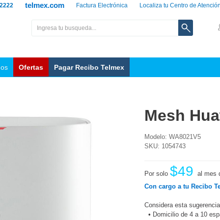
telmex.com
 2222
Factura Electrónica
Localiza tu Centro de Atenció
nos
Ofertas
Pagar Recibo Telmex
Mesh Hua
Modelo: WA8021V5
SKU: 1054743
$49
Por solo
al mes 
Con cargo a tu Recibo T
Considera esta sugerencia
•
Domicilio de 4 a 10 es