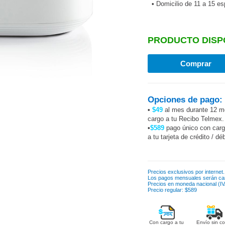
•
Domicilio de 11 a 15 e
PRODUCTO DISP
Opciones de pago:
•
$49
al mes durante 12 m
cargo a tu Recibo Telmex.
•
$589
pago único con car
a tu tarjeta de crédito / dé
Precios exclusivos por internet.
Los pagos mensuales serán ca
Precios en moneda nacional (IVA
Precio regular: $589
Con cargo a tu
Envío sin co