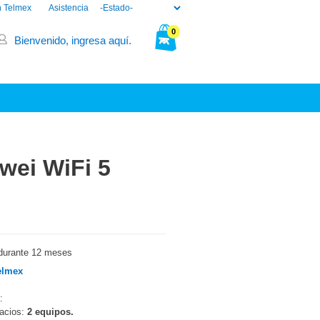
n Telmex
Asistencia
0
Bienvenido, ingresa aquí.
Tu bolsa está vacía.
wei WiFi 5
durante 12 meses
elmex
:
pacios:
2 equipos.