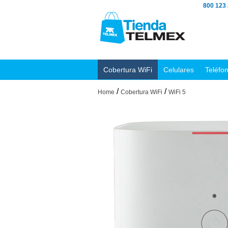
800 123
Cobertura WiFi
Celulares
Teléfo
/
/
Home
Cobertura WiFi
WiFi 5