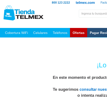
telmex.com
800 123 2222
Fact
Cobertura WiFi
Celulares
Teléfonos
Ofertas
Pagar Rec
¡Lo
En este momento el producto
Te sugerimos
consultar nues
o intenta reali