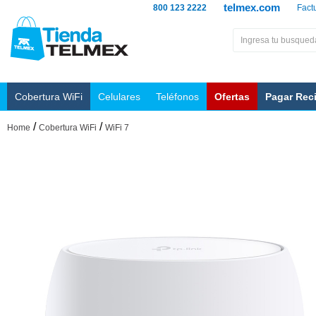
telmex.com
800 123 2222
Fact
Cobertura WiFi
Celulares
Teléfonos
Ofertas
Pagar Rec
/
/
Home
Cobertura WiFi
WiFi 7