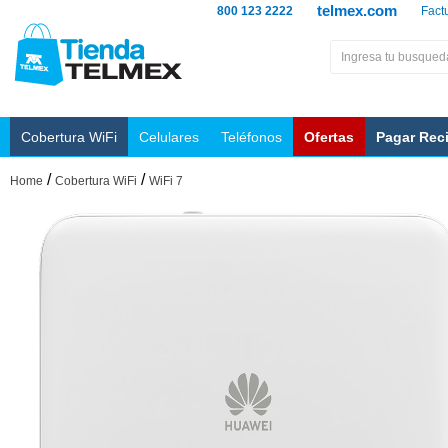
telmex.com
800 123 2222
Fact
Cobertura WiFi
Celulares
Teléfonos
Ofertas
Pagar Rec
/
/
Home
Cobertura WiFi
WiFi 7