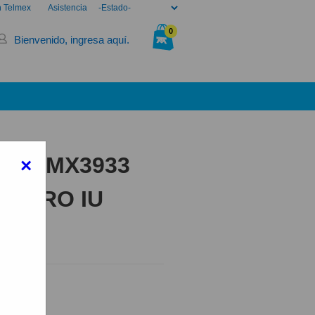
n Telmex
Asistencia
0
Bienvenido, ingresa aquí.
Tu bolsa está vacía.
4G RMX3933
×
NEGRO IU
60 NEGRO
elmex