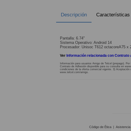
Descripción
Características
Pantalla: 6.74"
Sistema Operativo: Android 14
Procesador: Unisoc T612 octacoreA75 x 
Ver
Información relacionada con Contrato
Información para usuarios Amigo de Telcel (prepago). Por 
Contrato de Adhesión disponible para su consulta en www.te
condiciones de la oferta comercial vigente. 3) Aceptación 
www.telcel.com/amigo.
Código de Ética
|
Asistencia