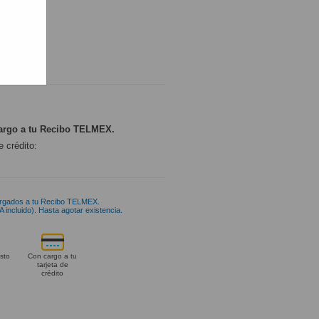
ONIBLE
argo a tu Recibo TELMEX.
e crédito:
rgados a tu Recibo TELMEX.
 incluido). Hasta agotar existencia.
sto
Con cargo a tu
tarjeta de
crédito