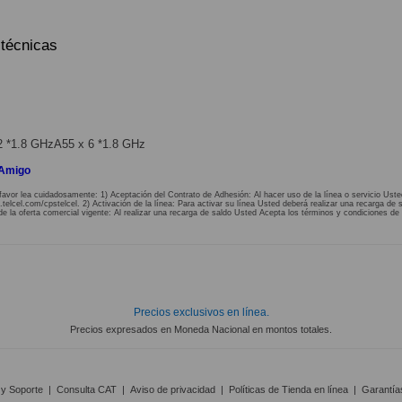
 técnicas
2 *1.8 GHzA55 x 6 *1.8 GHz
 Amigo
favor lea cuidadosamente: 1) Aceptación del Contrato de Adhesión: Al hacer uso de la línea o servicio Uste
lcel.com/cpstelcel. 2) Activación de la línea: Para activar su línea Usted deberá realizar una recarga de s
de la oferta comercial vigente: Al realizar una recarga de saldo Usted Acepta los términos y condiciones de 
Precios exclusivos en línea.
Precios expresados en Moneda Nacional en montos totales.
 y Soporte
|
Consulta CAT
|
Aviso de privacidad
|
Políticas de Tienda en línea
|
Garantía