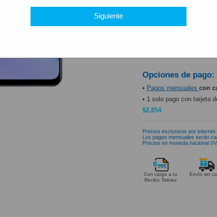
PRODUCTO DISP
Siguiente
Opciones de pago:
•
Pagos mensuales
con c
• 1 solo pago con tarjeta d
$2,854
Precios exclusivos por internet.
Los pagos mensuales serán ca
Precios en moneda nacional (IVA
Con cargo a tu
Envío sin co
Recibo Telmex