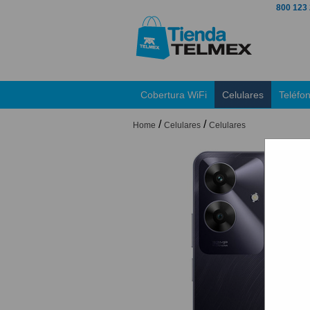
800 123
Cobertura WiFi
Celulares
Teléfo
/
/
Home
Celulares
Celulares