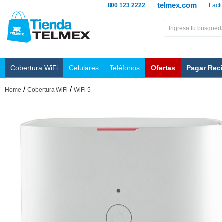
telmex.com
800 123 2222
Fact
Cobertura WiFi
Celulares
Teléfonos
Ofertas
Pagar Rec
/
/
Home
Cobertura WiFi
WiFi 5