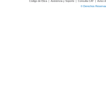
Código de Ética
|
Asistencia y Soporte
|
Consulta CAT
|
Aviso d
© Derechos Reservado