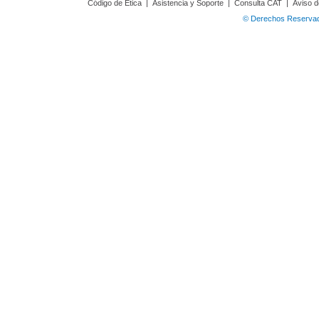
Código de Ética
|
Asistencia y Soporte
|
Consulta CAT
|
Aviso d
© Derechos Reservado