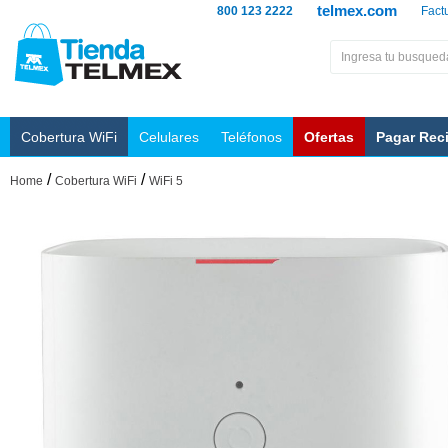
telmex.com
800 123 2222
Fact
Cobertura WiFi
Celulares
Teléfonos
Ofertas
Pagar Rec
/
/
Home
Cobertura WiFi
WiFi 5