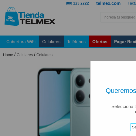
telmex.com
800 123 2222
Fact
Cobertura WiFi
Celulares
Teléfonos
Ofertas
Pagar Rec
/
/
Home
Celulares
Celulares
Queremos 
Selecciona t