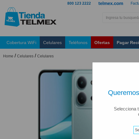
telmex.com
800 123 2222
Fact
Cobertura WiFi
Celulares
Teléfonos
Ofertas
Pagar Rec
/
/
Home
Celulares
Celulares
Queremos 
Selecciona t