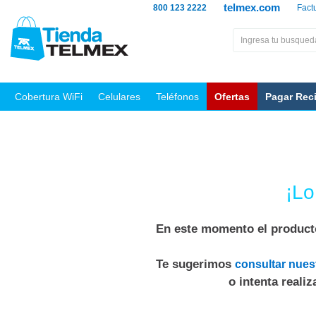
telmex.com
800 123 2222
Fact
Cobertura WiFi
Celulares
Teléfonos
Ofertas
Pagar Rec
¡Lo
En este momento el producto
Te sugerimos
consultar nues
o intenta reali