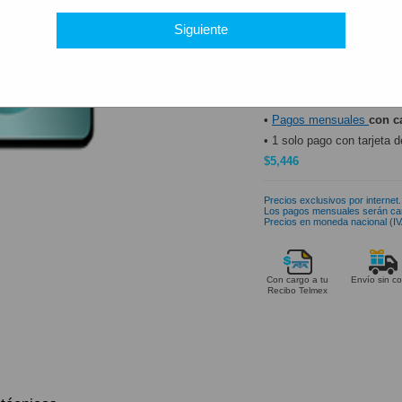
Siguiente
Opciones de pago:
•
Pagos mensuales
con c
• 1 solo pago con tarjeta d
$5,446
Precios exclusivos por internet.
Los pagos mensuales serán ca
Precios en moneda nacional (IVA
Con cargo a tu
Envío sin co
Recibo Telmex