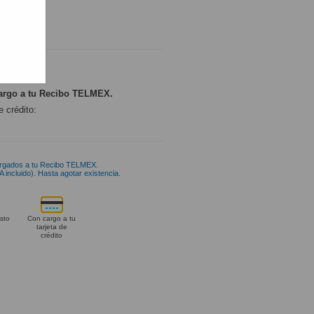
argo a tu Recibo TELMEX.
e crédito:
rgados a tu Recibo TELMEX.
 incluido). Hasta agotar existencia.
sto
Con cargo a tu
tarjeta de
crédito