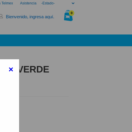
n Telmex
Asistencia
0
Bienvenido, ingresa aquí.
Tu bolsa está vacía.
C71 VERDE
×
ERDE
elmex
ONIBLE