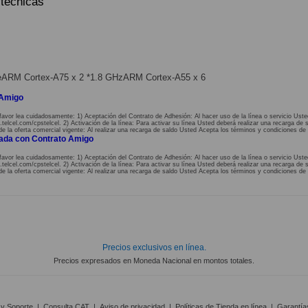
 técnicas
eARM Cortex-A75 x 2 *1.8 GHzARM Cortex-A55 x 6
 Amigo
favor lea cuidadosamente: 1) Aceptación del Contrato de Adhesión: Al hacer uso de la línea o servicio Uste
lcel.com/cpstelcel. 2) Activación de la línea: Para activar su línea Usted deberá realizar una recarga de s
de la oferta comercial vigente: Al realizar una recarga de saldo Usted Acepta los términos y condiciones de 
nada con Contrato Amigo
favor lea cuidadosamente: 1) Aceptación del Contrato de Adhesión: Al hacer uso de la línea o servicio Uste
lcel.com/cpstelcel. 2) Activación de la línea: Para activar su línea Usted deberá realizar una recarga de s
de la oferta comercial vigente: Al realizar una recarga de saldo Usted Acepta los términos y condiciones de 
Precios exclusivos en línea.
Precios expresados en Moneda Nacional en montos totales.
 y Soporte
|
Consulta CAT
|
Aviso de privacidad
|
Políticas de Tienda en línea
|
Garantía