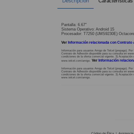
Descripción
Características
Pantalla: 6.67"
Sistema Operativo: Android 15
Procesador: T7250 (UMS9230E) Octacor
Ver
Información relacionada con Contrato
Información para usuarios Amigo de Telcel (prepago). Por 
Contrato de Adhesión disponible para su consulta en www.te
condiciones de la oferta comercial vigente. 3) Aceptación 
Ver
Información relacio
www.telcel.com/amigo.
Información para usuarios Amigo de Telcel (prepago). Por 
Contrato de Adhesión disponible para su consulta en www.te
condiciones de la oferta comercial vigente. 3) Aceptación 
www.telcel.com/amigo.
Código de Ética
|
Asistencia