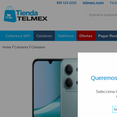
telmex.com
800 123 2222
Fact
Cobertura WiFi
Celulares
Teléfonos
Ofertas
Pagar Rec
/
/
Home
Celulares
Celulares
Queremos 
Selecciona t