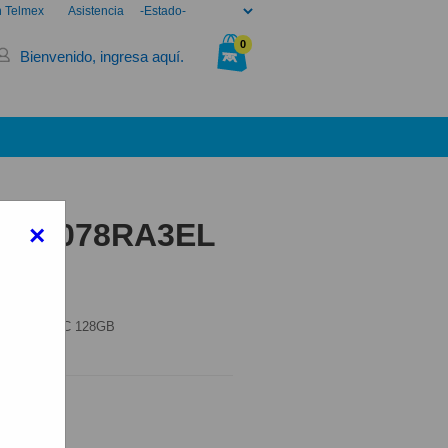
n Telmex
Asistencia
0
Bienvenido, ingresa aquí.
Tu bolsa está vacía.
G 25078RA3EL
×
B
78RA3EL 15C 128GB
elmex