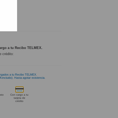
ONIBLE
argo a tu Recibo TELMEX.
e crédito:
rgados a tu Recibo TELMEX.
 incluido). Hasta agotar existencia.
sto
Con cargo a tu
tarjeta de
crédito