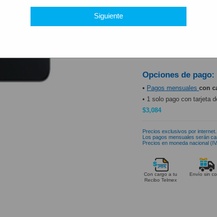
PRODUCTO DISP
Siguiente
Opciones de pago:
•
Pagos mensuales
con c
• 1 solo pago con tarjeta d
$3,084
Precios exclusivos por internet.
Los pagos mensuales serán ca
Precios en moneda nacional (IVA
Con cargo a tu
Envío sin co
Recibo Telmex