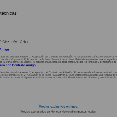
 técnicas
2x2 GHz + 6x1 GHz)
 Amigo
favor lea cuidadosamente: 1) Aceptación del Contrato de Adhesión: Al hacer uso de la línea o servicio Uste
lcel.com/cpstelcel. 2) Activación de la línea: Para activar su línea Usted deberá realizar una recarga de s
de la oferta comercial vigente: Al realizar una recarga de saldo Usted Acepta los términos y condiciones de 
nada con Contrato Amigo
favor lea cuidadosamente: 1) Aceptación del Contrato de Adhesión: Al hacer uso de la línea o servicio Uste
lcel.com/cpstelcel. 2) Activación de la línea: Para activar su línea Usted deberá realizar una recarga de s
de la oferta comercial vigente: Al realizar una recarga de saldo Usted Acepta los términos y condiciones de 
Precios exclusivos en línea.
Precios expresados en Moneda Nacional en montos totales.