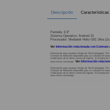
Descripción
Características
Pantalla: 6.9"
Sistema Operativo: Android 15
Procesador: Mediatek Helio G81 Ultra (
Ver
Información relacionada con Contrato
Información para usuarios Amigo de Telcel (prepago). Por 
Contrato de Adhesión disponible para su consulta en www.te
condiciones de la oferta comercial vigente. 3) Aceptación 
Ver
Información relacio
www.telcel.com/amigo.
Información para usuarios Amigo de Telcel (prepago). Por 
Contrato de Adhesión disponible para su consulta en www.te
condiciones de la oferta comercial vigente. 3) Aceptación 
www.telcel.com/amigo.