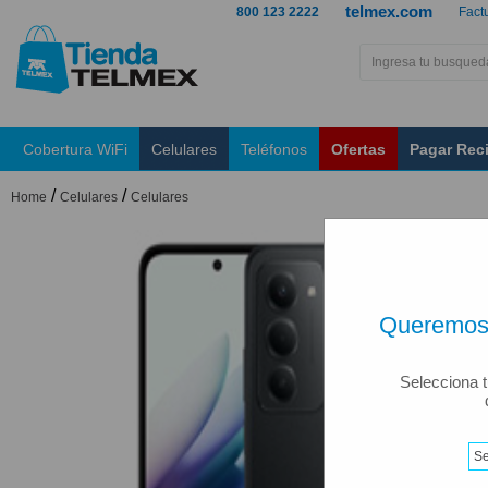
telmex.com
800 123 2222
Fact
Cobertura WiFi
Celulares
Teléfonos
Ofertas
Pagar Rec
/
/
Home
Celulares
Celulares
Queremos 
Selecciona t