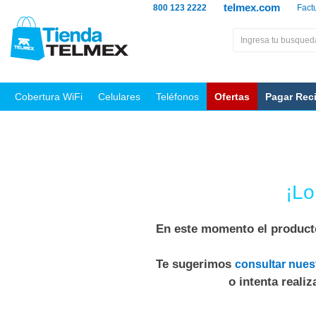
telmex.com
800 123 2222
Fact
Cobertura WiFi
Celulares
Teléfonos
Ofertas
Pagar Rec
¡Lo
En este momento el producto
Te sugerimos
consultar nues
o intenta reali