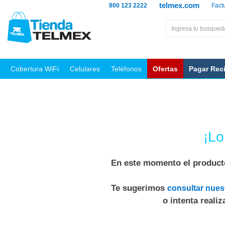
telmex.com
800 123 2222
Fact
Cobertura WiFi
Celulares
Teléfonos
Ofertas
Pagar Rec
¡Lo
En este momento el producto
Te sugerimos
consultar nues
o intenta reali