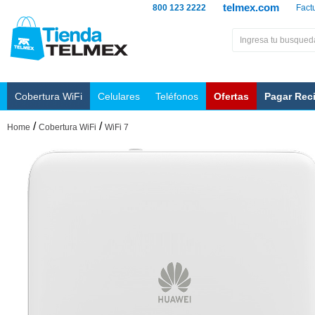
telmex.com
800 123 2222
Fact
Cobertura WiFi
Celulares
Teléfonos
Ofertas
Pagar Rec
/
/
Home
Cobertura WiFi
WiFi 7